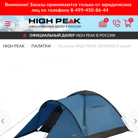
Внимание! Заказы принимаются только от юридических
лиц по телефону
8-499-450-86-44
0
0
ОФИЦИАЛЬНЫЙ ДИЛЕР
HIGH PEAK В РОССИИ
HIGH PEAK
ПАЛАТКИ
Палатка HIGH PEAK ONTARIO 3 синий